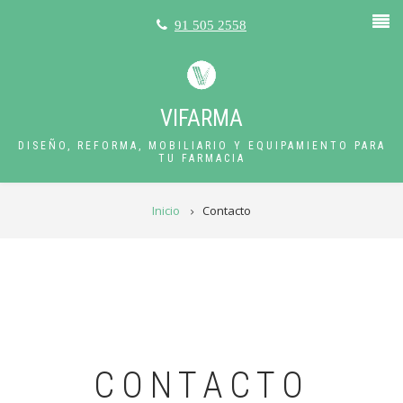
Pasar
91 505 2558
al
contenido
principal
VIFARMA
DISEÑO, REFORMA, MOBILIARIO Y EQUIPAMIENTO PARA
TU FARMACIA
RUTA
Inicio
Contacto
DE
NAVEGACIÓN
CONTACTO