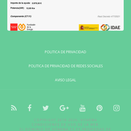
POLITICA DE PRIVACIDAD
POLITICA DE PRIVACIDAD DE REDES SOCIALES
AVISO LEGAL
NOTICIAS
FACEBOOK
TWITTER
GOOGLE
YOUTUBE
PINTE
IN
+
COPYRIGHT 2018-2026, VIFARMA
CONDICIONES DE USO DE LA WEB:
EL DOMINIO DE VIFARMA.ES ES PROPIEDAD DE