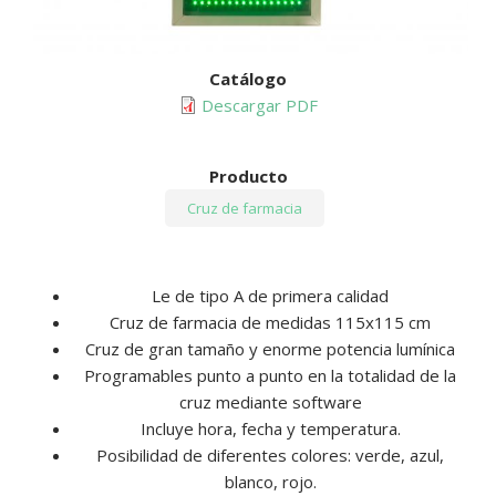
Cruz
Catálogo
de
Descargar PDF
farmacia
modelo
Basic
Producto
115
Cruz de farmacia
efecto
3D
Le de tipo A de primera calidad
Cruz de farmacia de medidas 115x115 cm
Cruz de gran tamaño y enorme potencia lumínica
Programables punto a punto en la totalidad de la
cruz mediante software
Incluye hora, fecha y temperatura.
Posibilidad de diferentes colores: verde, azul,
blanco, rojo.