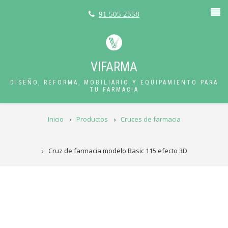
Pasar
91 505 2558
al
contenido
principal
VIFARMA
DISEÑO, REFORMA, MOBILIARIO Y EQUIPAMIENTO PARA
TU FARMACIA
RUTA
Inicio
Productos
Cruces de farmacia
DE
NAVEGACIÓN
Cruz de farmacia modelo Basic 115 efecto 3D