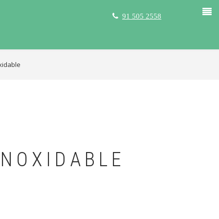
91 505 2558
xidable
INOXIDABLE