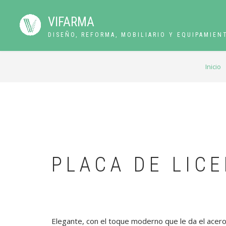
Pasar
al
VIFARMA
contenido
DISEÑO, REFORMA, MOBILIARIO Y EQUIPAMIEN
principal
RUTA
Inicio
DE
NAVEGACIÓN
PLACA DE LIC
Elegante, con el toque moderno que le da el acero