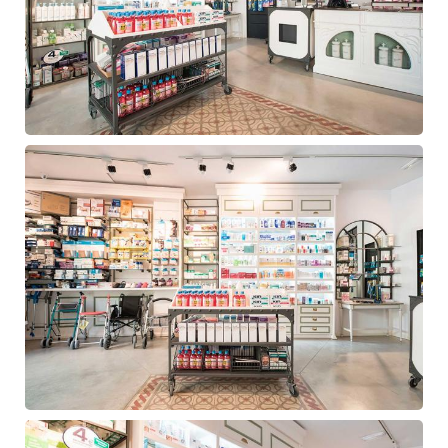
Diseño
farmacia
Navalcarnero
Diseño
farmacia