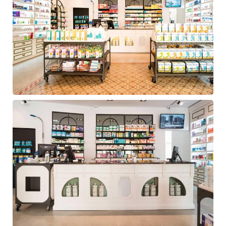
Diseño
farmacia
Navalcarnero