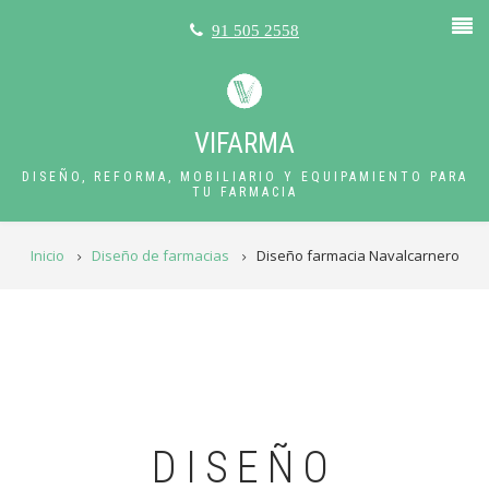
Pasar
91 505 2558
al
contenido
principal
VIFARMA
DISEÑO, REFORMA, MOBILIARIO Y EQUIPAMIENTO PARA
TU FARMACIA
RUTA
Inicio
Diseño de farmacias
Diseño farmacia Navalcarnero
DE
NAVEGACIÓN
DISEÑO