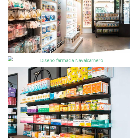
Diseño
farmacia
Diseño
Navalcarnero
farmacia
Navalcarnero