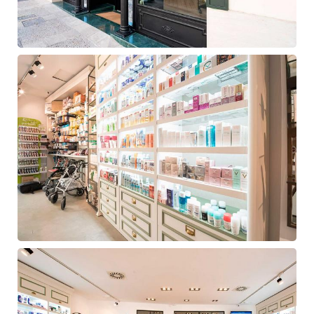
Diseño
farmacia
Navalcarnero
Diseño
farmacia
Navalcarnero