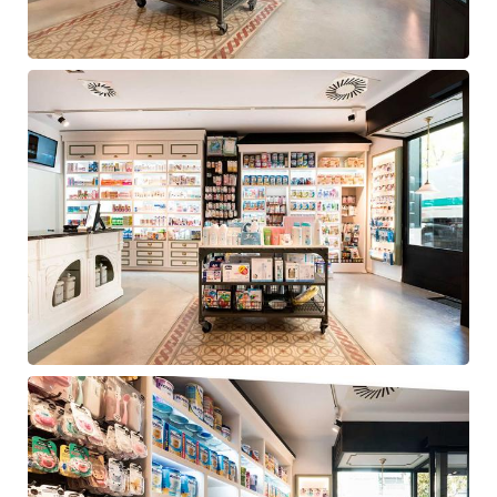
Diseño
farmacia
Navalcarnero
Diseño
farmacia
Navalcarnero