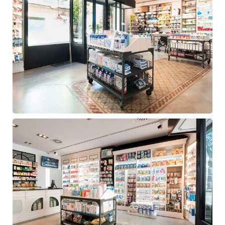
Navalcarnero
Diseño
farmacia
Navalcarnero