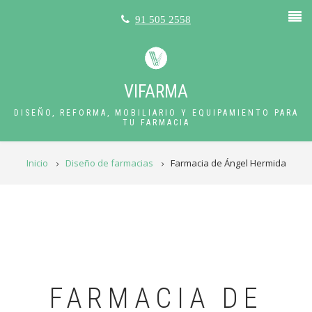
Pasar
91 505 2558
al
contenido
principal
VIFARMA
DISEÑO, REFORMA, MOBILIARIO Y EQUIPAMIENTO PARA
TU FARMACIA
RUTA
Inicio
Diseño de farmacias
Farmacia de Ángel Hermida
DE
NAVEGACIÓN
FARMACIA DE