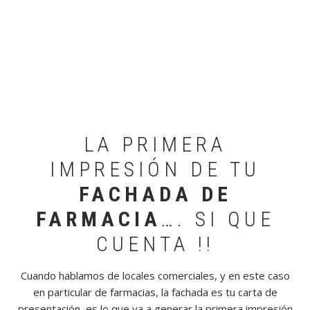
Fachada
farmacia
de
Fachada
farmacia
de
Fachada
farmacia
de
Fachada
óptica
de
óptica
LA PRIMERA
IMPRESIÓN DE TU
FACHADA DE
FARMACIA
…. SI QUE
CUENTA !!
Cuando hablamos de locales comerciales, y en este caso
en particular de farmacias, la fachada es tu carta de
presentación, es lo que va a generar la primera impresión