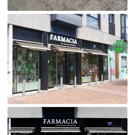
Fachada
de
farmacia
Fachada
de
farmacia