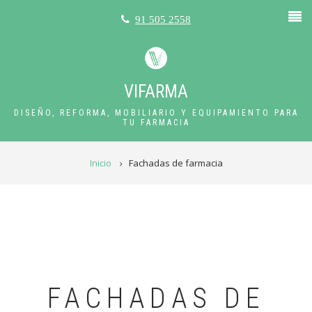
Pasar
91 505 2558
al
contenido
principal
VIFARMA
DISEÑO, REFORMA, MOBILIARIO Y EQUIPAMIENTO PARA
TU FARMACIA
RUTA
Inicio
Fachadas de farmacia
DE
NAVEGACIÓN
FACHADAS DE