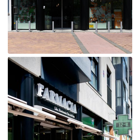
Fachada
de
farmacia