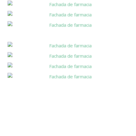
Fachada
farmacia
de
Fachada
farmacia
de
Fachada
farmacia
de
Fachada
Fachada
farmacia
de
de
farmacia
farmacia
Fachada
de
Fachada
farmacia
de
Fachada
farmacia
de
Fachada
Fachada
farmacia
de
de
Fachada
farmacia
farmacia
de
Fachada
farmacia
de
Fachada
farmacia
de
Fachada
farmacia
de