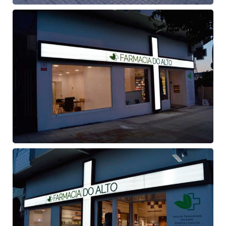
Fachada
de
farmacia
Fachada
de
farmacia