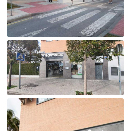
Fachada
de
farmacia
Fachada
de
farmacia