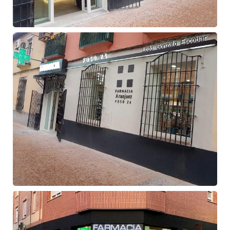
Fachada
de
farmacia
Fachada
de
farmacia