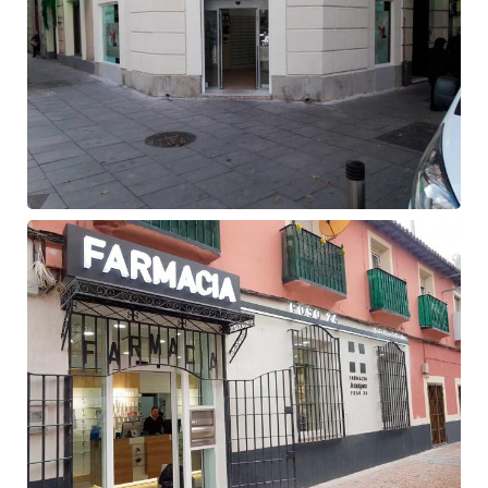
Fachada
de
farmacia